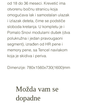
od 18 do 36 meseci. Krevetić ima
otvorenu bočnu stranicu koja
omogućava lak i samostalan ulazak
i izlazak deteta, čime se podstiče
sloboda kretanja. U kompletu je i
Pomalo Snovi modularni dušek (dva
polukružna i jedan pravougaoni
segment), izrađen od HR pene i
memory pene, sa Tencel navlakom
koja je skidiva i periva.
Dimenzije: 780x1560x730(1600)mm
Možda vam se
dopadne