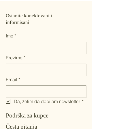
Ostanite konektovani i
informisani
Ime
*
Prezime
*
Email
*
Da, želim da dobijam newsletter.
*
Podrška za kupce
Česta pitanja