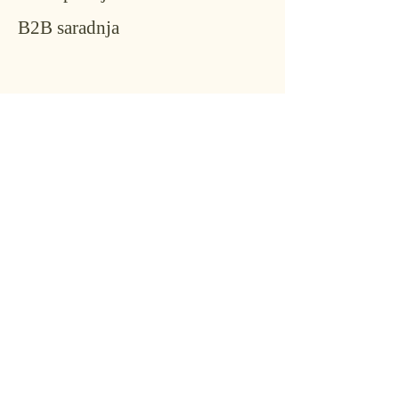
B2B saradnja
Konta
kt
Ime
*