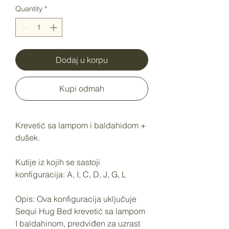
Quantity
*
Dodaj u korpu
Kupi odmah
Krevetić sa lampom i baldahidom +
dušek.
Kutije iz kojih se sastoji
konfiguracija: A, I, C, D, J, G, L
Opis: Ova konfiguracija uključuje
Sequi Hug Bed krevetić sa lampom
I baldahinom, predviđen za uzrast